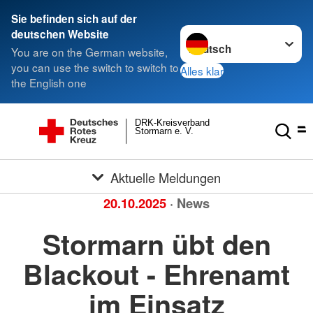
Sie befinden sich auf der
Sprache wechseln zu
deutschen Website
You are on the German website,
you can use the switch to switch to
Alles klar
the English one
DRK-Kreisverband
Stormarn e. V.
Aktuelle Meldungen
20.10.2025
· News
Stormarn übt den
Blackout - Ehrenamt
im Einsatz